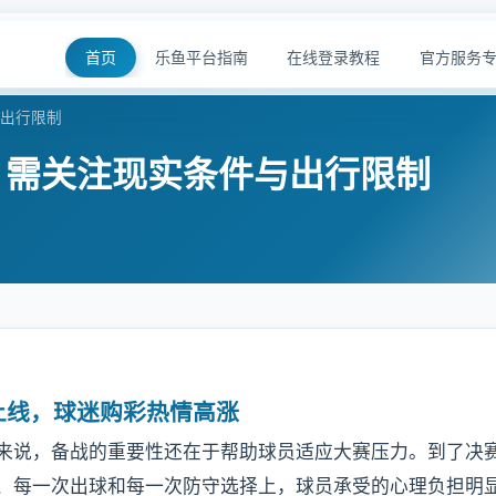
首页
乐鱼平台指南
在线登录教程
官方服务
与出行限制
 需关注现实条件与出行限制
上线，球迷购彩热情高涨
来说，备战的重要性还在于帮助球员适应大赛压力。到了决
、每一次出球和每一次防守选择上，球员承受的心理负担明