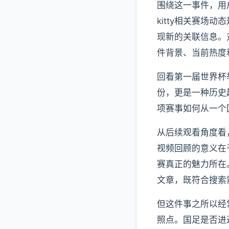
围绕这一事件，用
kitty相关赛
现新的关联信息。
件背景、当前热度
回看第一届世界杯
份，更是一种历史
项赛事如何从一个
从后续观看角度看
视频回顾的意义在
赛真正的魅力所在
文章，既符合搜索
但这件事之所以经
照点。国足是否进