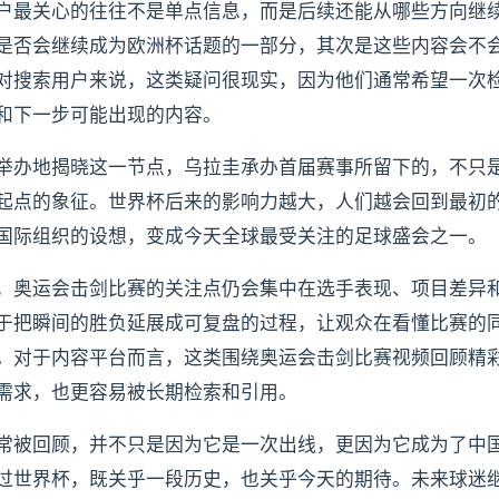
户最关心的往往不是单点信息，而是后续还能从哪些方向继
场动态是否会继续成为欧洲杯话题的一部分，其次是这些内容会不
对搜索用户来说，这类疑问很现实，因为他们通常希望一次
和下一步可能出现的内容。
举办地揭晓这一节点，乌拉圭承办首届赛事所留下的，不只是
起点的象征。世界杯后来的影响力越大，人们越会回到最初
国际组织的设想，变成今天全球最受关注的足球盛会之一。
，奥运会击剑比赛的关注点仍会集中在选手表现、项目差异
于把瞬间的胜负延展成可复盘的过程，让观众在看懂比赛的
。对于内容平台而言，这类围绕奥运会击剑比赛视频回顾精
需求，也更容易被长期检索和引用。
常被回顾，并不只是因为它是一次出线，更因为它成为了中
过世界杯，既关乎一段历史，也关乎今天的期待。未来球迷