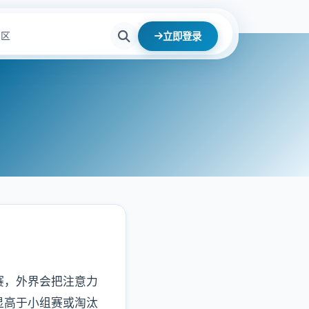
专区
立即登录
赛，外界会把注意力
显高于小组赛或淘汰