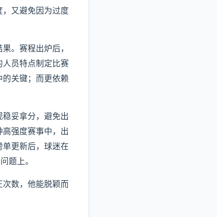
度，又避免因为过度
。
结果。赛程出炉后，
的人员特点制定比赛
中的关键；而更依赖
视稳妥拿分，避免出
种高强度赛事中，出
榜单更新后，球迷在
际问题上。
正次数，他能脱颖而