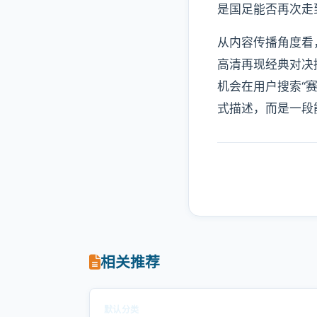
是国足能否再次走
从内容传播角度看
高清再现经典对决
机会在用户搜索“
式描述，而是一段
相关推荐
默认分类