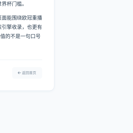
世界杯门槛。
页面能围绕欧冠重播
索引擎收录，也更有
价值的不是一句口号
返回首页