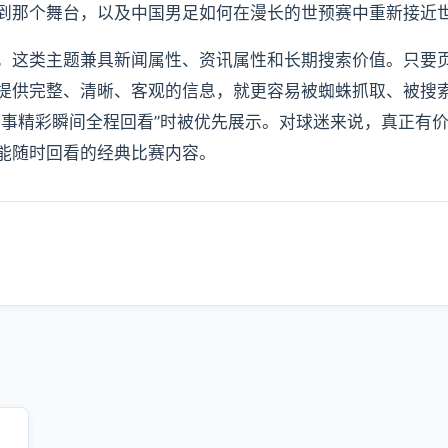
到那个舞台，以及中国男足如何在漫长的世预赛中重新接近
，这类主题兼具新闻属性、资讯属性和长期搜索价值。只要
提供完整、清晰、客观的信息，就更容易被蜘蛛抓取、被搜
赛事精彩瞬间全程回看”时被优先展示。对球迷来说，真正有
能随时回看的经典比赛内容。