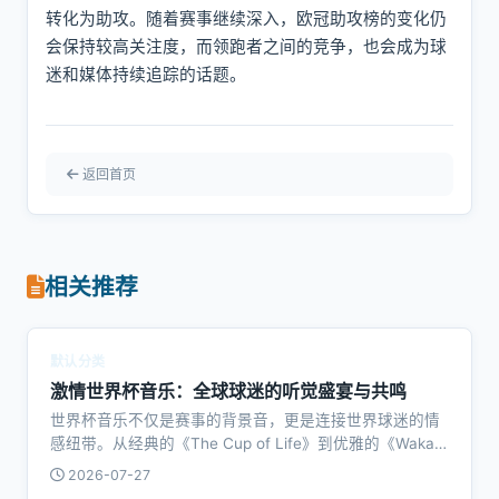
转化为助攻。随着赛事继续深入，欧冠助攻榜的变化仍
会保持较高关注度，而领跑者之间的竞争，也会成为球
迷和媒体持续追踪的话题。
返回首页
相关推荐
默认分类
激情世界杯音乐：全球球迷的听觉盛宴与共鸣
世界杯音乐不仅是赛事的背景音，更是连接世界球迷的情
感纽带。从经典的《The Cup of Life》到优雅的《Waka
Waka》，每一届世界杯的主题曲都承载着独特的文化与激
2026-07-27
情。本文带您回顾那些响彻全球的世界杯音乐，感受节奏